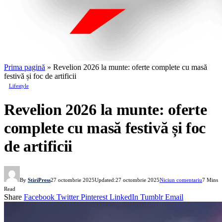
Prima pagină
»
Revelion 2026 la munte: oferte complete cu masă
festivă și foc de artificii
Lifestyle
Revelion 2026 la munte: oferte
complete cu masă festivă și foc
de artificii
By
StiriPress
27 octombrie 2025
Updated:
27 octombrie 2025
Niciun comentariu
7 Mins
Read
Share
Facebook
Twitter
Pinterest
LinkedIn
Tumblr
Email