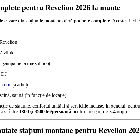
mplete pentru Revelion 2026 la munte
 de cazare din stațiunile montane oferă
pachete complete
. Acestea inclu
i
Revelion
ă zilnic
 și șampanie la miezul nopții
u DJ
u
copii
și adulți
scină, saună (în funcție de locație)
cție de stațiune, confortul unității și serviciile incluse. În general, pentr
uează între
1800 și 3500 lei/persoană
pentru un sejur de 3-4 nopți.
ăutate stațiuni montane pentru Revelion 20