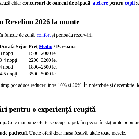
zează chiar
concursuri de oameni de zăpadă
,
ateliere
pentru
copii
s
un Revelion 2026 la munte
 în funcție de zonă,
confort
și perioada rezervării.
Durată Sejur
Preț
Mediu
/ Persoană
3 nopți
1500–2000 lei
3-4 nopți
2200–3200 lei
4 nopți
1800–2500 lei
4-5 nopți
3500–5000 lei
 timp pot aduce reduceri între 10% și 20%. În noiembrie și decembrie, l
i pentru o experiență reușită
mp.
Cele mai bune oferte se ocupă rapid, în special în stațiunile popular
lude pachetul.
Unele oferă doar masa festivă, altele toate mesele.