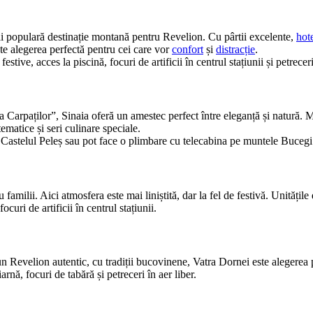
 populară destinație montană pentru Revelion. Cu pârtii excelente,
hot
ste alegerea perfectă pentru cei care vor
confort
și
distracție
.
estive, acces la piscină, focuri de artificii în centrul stațiunii și petrece
 Carpaților”, Sinaia oferă un amestec perfect între eleganță și natură. 
ematice și seri culinare speciale.
a Castelul Peleș sau pot face o plimbare cu telecabina pe muntele Bucegi
 familii. Aici atmosfera este mai liniștită, dar la fel de festivă. Unitățil
ocuri de artificii în centrul stațiunii.
un Revelion autentic, cu tradiții bucovinene, Vatra Dornei este alegerea p
arnă, focuri de tabără și petreceri în aer liber.