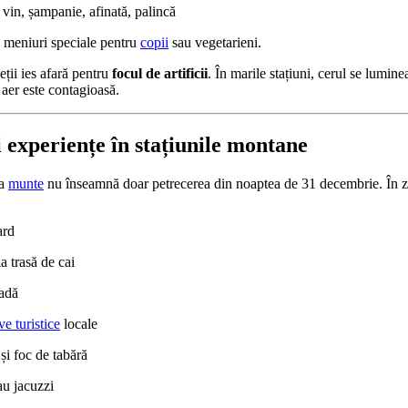
 vin, șampanie, afinată, palincă
i meniuri speciale pentru
copii
sau vegetarieni.
eții ies afară pentru
focul de artificii
. În marile stațiuni, cerul se lumin
n aer este contagioasă.
și experiențe în stațiunile montane
la
munte
nu înseamnă doar petrecerea din noaptea de 31 decembrie. În zilel
ard
a trasă de cai
adă
ve turistice
locale
 și foc de tabără
au jacuzzi