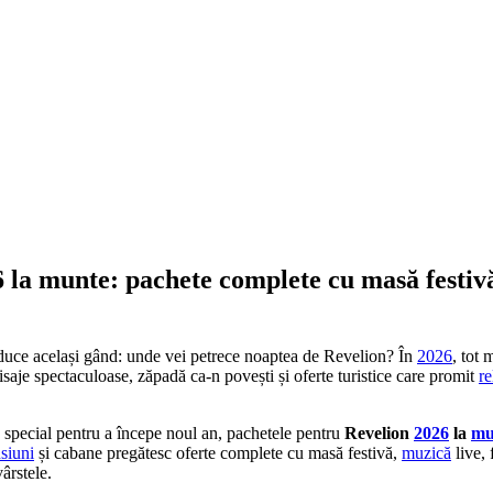
 la munte: pachete complete cu masă festivă
aduce același gând: unde vei petrece noaptea de Revelion? În
2026
, tot 
eisaje spectaculoase, zăpadă ca-n povești și oferte turistice care promit
re
c special pentru a începe noul an, pachetele pentru
Revelion
2026
la
mu
siuni
și cabane pregătesc oferte complete cu masă festivă,
muzică
live, 
vârstele.