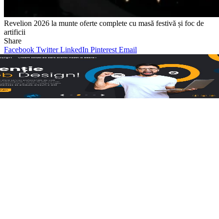
Revelion 2026 la munte oferte complete cu masă festivă și foc de
artificii
Share
Facebook
Twitter
LinkedIn
Pinterest
Email