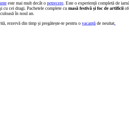
nte
este mai mult decât o
petrecere
. Este o experiență completă de iar
și cu cei dragi. Pachetele complete cu
masă festivă și foc de artificii
of
aculoasă în noul an.
ită, rezervă din timp și pregătește-te pentru o
vacanță
de neuitat
.