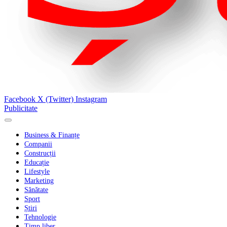
Facebook
X (Twitter)
Instagram
Publicitate
Business & Finanțe
Companii
Construcții
Educație
Lifestyle
Marketing
Sănătate
Sport
Știri
Tehnologie
Timp liber