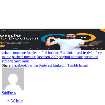
cabane montane
foc de artificii
hoteluri România
masă festivă
oferte
munte
pachete turistice
Revelion 2026
stațiuni montane
turism de
iarnă
vacanță iarnă
Share.
Facebook
Twitter
Pinterest
LinkedIn
Tumblr
Email
StiriPress
Website