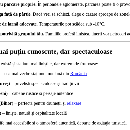
cu parcare proprie.
În perioadele aglomerate, parcarea poate fi o prov
ța față de pârtie.
Dacă vrei să schiezi, alege o cazare aproape de zonele
 de iarnă adecvate.
Temperaturile pot scădea sub -10°C.
 potrivită grupului tău.
Familiile preferă liniștea, tinerii vor petreceri a
 mai puțin cunoscute, dar spectaculoase
 există și stațiuni mai liniștite, dar extrem de frumoase:
– cea mai veche stațiune montană din
România
ureș)
– priveliști spectaculoase și tradiții vii
eni)
– cabane rustice și peisaje autentice
(Bihor)
– perfectă pentru drumeții și
relaxare
)
– liniște, natură și ospitalitate locală
ife mai accesibile și o atmosferă autentică, departe de agitația turistică.