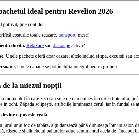
pachetul ideal pentru Revelion 2026
 potrivit, ține cont de:
rifică costurile totale (cazare,
transport
, mese).
iență dorită.
Relaxare
sau
distracție
activă?
se.
Unele pachete oferă doar cazare, altele includ și spa, excursii sau acc
rsoane.
Unele cabane se pot închiria integral pentru grupuri.
 de la miezul nopții
 momentul în care zeci sau sute de oameni ies în curtea hotelului, țin
e în ochi. Zăpada sclipește, artificiile luminează cerul, iar în fundal se
 devine o poveste reală
.
n jurul unui foc de tabără, alții dansează până dimineața într-un salon de
ivă, râsetele și clinchetul paharelor aduc sentimentul acela de „început b