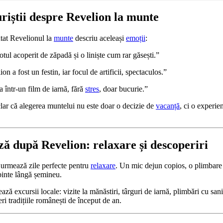
uriștii despre Revelion la munte
tat Revelionul la
munte
descriu aceleași
emoții
:
otul acoperit de zăpadă și o liniște cum rar găsești.”
n a fost un festin, iar focul de artificii, spectaculos.”
 într-un film de iarnă, fără
stres
, doar bucurie.”
clar că alegerea muntelui nu este doar o decizie de
vacanță
, ci o experie
ă după Revelion: relaxare și descoperiri
 urmează zile perfecte pentru
relaxare
. Un mic dejun copios, o plimbare 
binte lângă șemineu.
ază excursii locale: vizite la mănăstiri, târguri de iarnă, plimbări cu san
ri tradițiile românești de început de an.