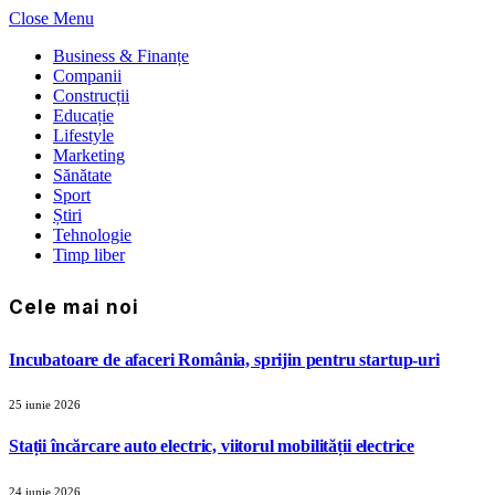
Close Menu
Business & Finanțe
Companii
Construcții
Educație
Lifestyle
Marketing
Sănătate
Sport
Știri
Tehnologie
Timp liber
Cele mai noi
Incubatoare de afaceri România, sprijin pentru startup-uri
25 iunie 2026
Stații încărcare auto electric, viitorul mobilității electrice
24 iunie 2026