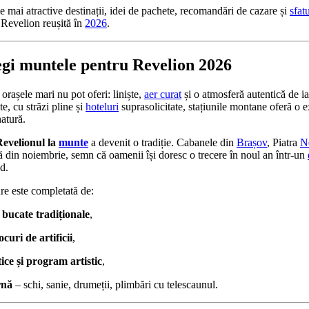
le mai atractive destinații, idei de pachete, recomandări de cazare și
sfat
Revelion reușită în
2026
.
legi muntele pentru Revelion 2026
orașele mari nu pot oferi: liniște,
aer curat
și o atmosferă autentică de ia
e, cu străzi pline și
hoteluri
suprasolicitate, stațiunile montane oferă o ex
natură.
Revelionul la
munte
a devenit o tradiție. Cabanele din
Brașov
, Piatra
N
 din noiembrie, semn că oamenii își doresc o trecere în noul an într-un
d.
re este completată de:
 bucate tradiționale
,
focuri de artificii
,
ice și program artistic
,
rnă
– schi, sanie, drumeții, plimbări cu telescaunul.