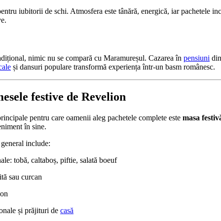
pentru iubitorii de schi. Atmosfera este tânără, energică, iar pachetele in
ve.
adițional, nimic nu se compară cu Maramureșul. Cazarea în
pensiuni
din
cale
și dansuri populare transformă experiența într-un basm românesc.
mesele festive de Revelion
principale pentru care oamenii aleg pachetele complete este
masa festiv
niment în sine.
 general include:
ale: tobă, caltaboș, piftie, salată boeuf
vită sau curcan
zon
onale și prăjituri de
casă