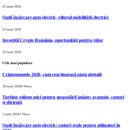
25 iunie 2026
Stații încărcare auto electric, viitorul mobilității electrice
24 iunie 2026
Investiții Crypto România, oportunități pentru viitor
23 iunie 2026
Cele mai populare
Criptomonede 2026, cum reacționează piața globală
18 iunie 2026
0
Views
Turbine eoliene mici pentru gospodării izolate: avantaje, costuri
și eficiență
1 iunie 2026
1
Views
Stații încărcare auto electric: costuri reale pentru utilizatori în