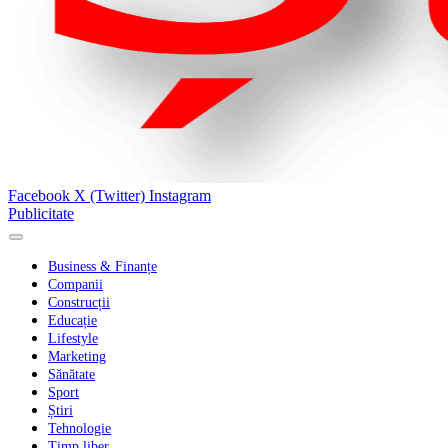
Facebook
X (Twitter)
Instagram
Publicitate
Business & Finanțe
Companii
Construcții
Educație
Lifestyle
Marketing
Sănătate
Sport
Știri
Tehnologie
Timp liber