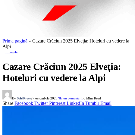
Prima pagină
»
Cazare Crăciun 2025 Elveția: Hoteluri cu vedere la
Alpi
Lifestyle
Cazare Crăciun 2025 Elveția:
Hoteluri cu vedere la Alpi
By
StiriPress
27 octombrie 2025
Niciun comentariu
6 Mins Read
Share
Facebook
Twitter
Pinterest
LinkedIn
Tumblr
Email