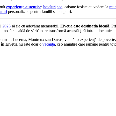
mult
experiențe autentice
:
hoteluri
eco
, cabane izolate cu vedere la
mun
ururi
personalizate pentru familii sau cupluri.
ul
2025
să fie cu adevărat memorabil,
Elveția este destinația ideală
. Pr
 atmosfera caldă de sărbătoare transformă această țară într-un loc unic.
Zermatt, Lucerna, Montreux sau Davos, vei trăi o experiență de poveste, a
în Elveția
nu este doar o
vacanță
, ci o amintire care rămâne pentru to