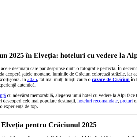
n 2025 în Elveția: hoteluri cu vedere la Alp
 acele destinații care par desprinse dintr-o fotografie perfectă. În decemb
a acoperă satele montane, luminile de Crăciun colorează străzile, iar ae
 scorțișoară. În
2025
, tot mai mulți turiști caută o
cazare de Crăciun
în 
experiență autentică.
nță
cu adevărat memorabilă, alegerea unui hotel cu vedere la Alpi face t
i descoperi cele mai populare destinații,
hoteluri recomandate
,
prețuri
or
o experiență de top.
i Elveția pentru Crăciunul 2025