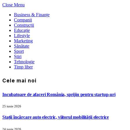
Close Menu
Business & Finanțe
Companii
Construcții
Educație
Lifestyle
Marketing
Sănătate
Sport
Știri
Tehnologie
Timp liber
Cele mai noi
Incubatoare de afaceri România, sprijin pentru startup-uri
25 iunie 2026
Stații încărcare auto electric, viitorul mobilității electrice
24 iunie 2026