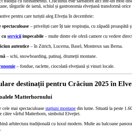
 tradiția cu rafinamentul. Crăciunul este sărbătorit aici într-un mod disc
ne, târgurile de iarnă, schiul și gastronomia elvețiană transformă orice 
tive pentru care turiștii aleg Elveția în decembrie:
e spectaculoase
– priveliști care îți taie respirația, cu zăpadă proaspătă ș
x cu
servicii
impecabile
– multe dintre ele oferă camere cu vedere direct
ciun autentice
– în Zürich, Lucerna, Basel, Montreux sau Berna.
rnă
– schi, snowboarding, patinaj, drumeții montane.
ronomie
– fondue, raclette, ciocolată elvețiană și vinuri locale.
lare destinații pentru Crăciun 2025 în Elve
poalele Matterhornului
re cele mai spectaculoase
stațiuni montane
din lume. Situată la peste 1.60
e către vârful Matterhorn, simbolul Elveției.
bină arhitectura tradițională cu luxul modern. Multe au balcoane panor
.