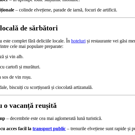
iționale
– colinde elvețiene, parade de iarnă, focuri de artificii.
ocală de sărbători
 este complet fără deliciile locale. În
hoteluri
și restaurante vei găsi me
intre cele mai populare preparate:
ă și vin alb.
cu cartofi și murături.
n sos de vin roșu.
ale, biscuiți cu scorțișoară și ciocolată artizanală.
u o vacanță reușită
imp
– decembrie este cea mai aglomerată lună turistică.
 cu acces facil la
transport public
– trenurile elvețiene sunt rapide și p