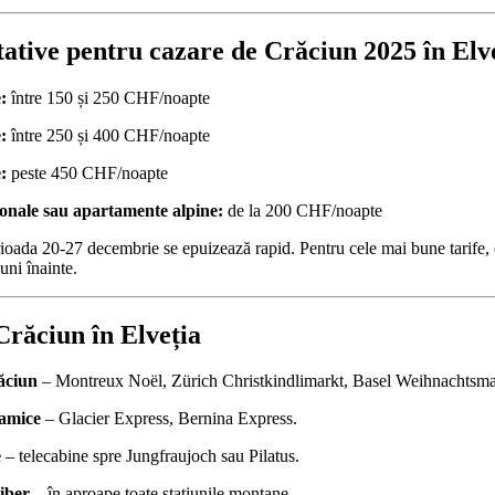
tative pentru cazare de Crăciun 2025 în Elv
:
între 150 și 250 CHF/noapte
:
între 250 și 400 CHF/noapte
:
peste 450 CHF/noapte
onale sau apartamente alpine:
de la 200 CHF/noapte
ioada 20-27 decembrie se epuizează rapid. Pentru cele mai bune tarife,
uni înainte.
 Crăciun în Elveția
ăciun
– Montreux Noël, Zürich Christkindlimarkt, Basel Weihnachtsma
amice
– Glacier Express, Bernina Express.
e
– telecabine spre Jungfraujoch sau Pilatus.
liber
– în aproape toate stațiunile montane.