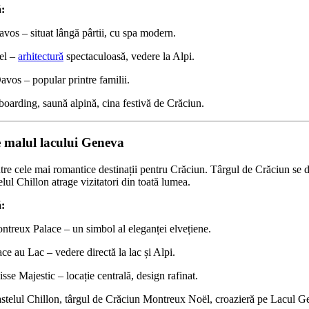
:
vos – situat lângă pârtii, cu spa modern.
el –
arhitectură
spectaculoasă, vedere la Alpi.
avos – popular printre familii.
oarding, saună alpină, cina festivă de Crăciun.
 malul lacului Geneva
re cele mai romantice destinații pentru Crăciun. Târgul de Crăciun se d
elul Chillon atrage vizitatori din toată lumea.
:
treux Palace – un simbol al eleganței elvețiene.
e au Lac – vedere directă la lac și Alpi.
se Majestic – locație centrală, design rafinat.
astelul Chillon, târgul de Crăciun Montreux Noël, croazieră pe Lacul G