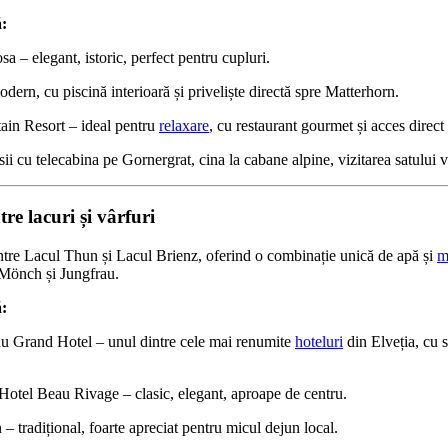
:
 – elegant, istoric, perfect pentru cupluri.
rn, cu piscină interioară și priveliște directă spre Matterhorn.
n Resort – ideal pentru
relaxare
, cu restaurant gourmet și acces direct l
ii cu telecabina pe Gornergrat, cina la cabane alpine, vizitarea satului v
tre lacuri și vârfuri
 între Lacul Thun și Lacul Brienz, oferind o combinație unică de apă și
m
 Mönch și Jungfrau.
:
au Grand Hotel – unul dintre cele mai renumite
hoteluri
din Elveția, cu 
otel Beau Rivage – clasic, elegant, aproape de centru.
 – tradițional, foarte apreciat pentru micul dejun local.