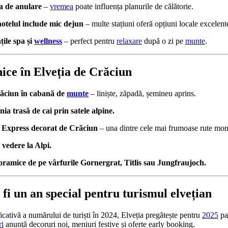
ca de anulare
–
vremea
poate influența planurile de călătorie.
hotelul include mic dejun
– multe stațiuni oferă opțiuni locale excelent
ățile spa și
wellness
– perfect pentru
relaxare
după o zi pe
munte
.
ice în Elveția de Crăciun
ăciun în cabană de
munte
– liniște, zăpadă, șemineu aprins.
ia trasă de cai prin satele alpine.
 Express decorat de Crăciun
– una dintre cele mai frumoase rute mon
 vedere la Alpi.
oramice de pe vârfurile Gornergrat, Titlis sau Jungfraujoch.
 fi un an special pentru turismul elvețian
cativă a numărului de turiști în 2024, Elveția pregătește pentru
2025
pa
ri
anunță decoruri noi, meniuri festive și oferte early booking.