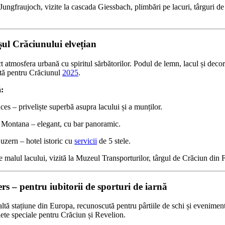
 Jungfraujoch, vizite la cascada Giessbach, plimbări pe lacuri, târguri de
șul Crăciunului elvețian
 atmosfera urbană cu spiritul sărbătorilor. Podul de lemn, lacul și decoru
ntă pentru Crăciunul
2025
.
:
es – priveliște superbă asupra lacului și a munților.
Montana – elegant, cu bar panoramic.
zern – hotel istoric cu
servicii
de 5 stele.
 malul lacului, vizită la Muzeul Transporturilor, târgul de Crăciun din 
ers – pentru iubitorii de sporturi de iarnă
ltă stațiune din Europa, recunoscută pentru pârtiile de schi și eveniment
ete speciale pentru Crăciun și Revelion.