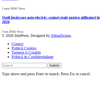
1 iunie 2026
1
Views
Stații încărcare auto electric: costuri reale pentru utilizatori în
2026
3 mai 2026
2
Views
© 2026 ȘtiriPress. Designed by
AllmaDesign
.
Contact
Politică Cookies
Termeni și Condiții
Politică de Confidențialitate
Submit
Type above and press
Enter
to search. Press
Esc
to cancel.