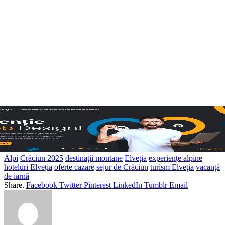
Alpi
Crăciun 2025
destinații montane
Elveția
experiențe alpine
hoteluri Elveția
oferte cazare
sejur de Crăciun
turism Elveția
vacanță
de iarnă
Share.
Facebook
Twitter
Pinterest
LinkedIn
Tumblr
Email