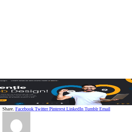
Share.
Facebook
Twitter
Pinterest
LinkedIn
Tumblr
Email