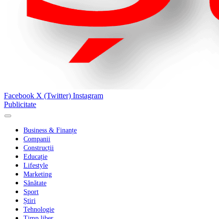
Facebook
X (Twitter)
Instagram
Publicitate
Business & Finanțe
Companii
Construcții
Educație
Lifestyle
Marketing
Sănătate
Sport
Știri
Tehnologie
Timp liber