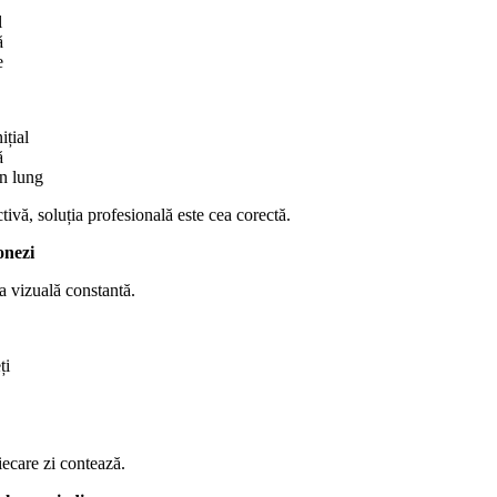
l
ă
e
ițial
ă
en lung
tivă, soluția profesională este cea corectă.
onezi
a vizuală constantă.
ți
ecare zi contează.