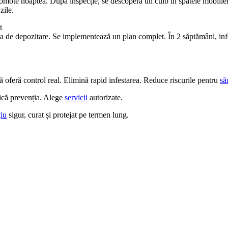
mote noaptea. După inspecție, se descoperă un cuib în spatele mobilieru
zile.
t
a de depozitare. Se implementează un plan complet. În 2 săptămâni, infe
 oferă control real. Elimină rapid infestarea. Reduce riscurile pentru
să
ică prevenția. Alege
servicii
autorizate.
țiu
sigur, curat și protejat pe termen lung.