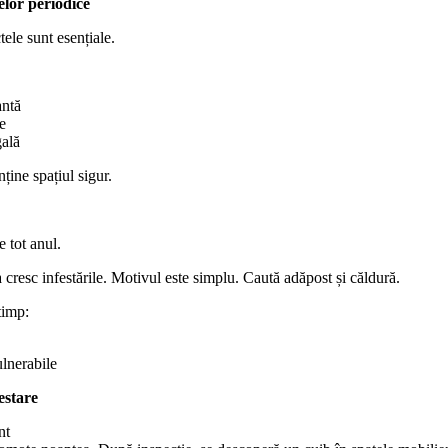
lor periodice
tele sunt esențiale.
ntă
de
gală
ține spațiul sigur.
e tot anul.
 cresc infestările. Motivul este simplu. Caută adăpost și căldură.
timp:
ulnerabile
estare
nt