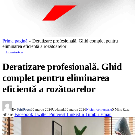
Prima pagină
»
Deratizare profesională. Ghid complet pentru
eliminarea eficientă a rozătoarelor
Advertoriale
Deratizare profesională. Ghid
complet pentru eliminarea
eficientă a rozătoarelor
By
StiriPress
30 martie 2026
Updated:
30 martie 2026
Niciun comentariu
5 Mins Read
Share
Facebook
Twitter
Pinterest
LinkedIn
Tumblr
Email