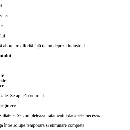
i
vite:
re
lui
 abordare diferită față de un depozit industrial.
ntului
are
cide
ce
zate. Se aplică controlat.
treținere
ezultatele. Se completează tratamentul dacă este necesar.
ța între soluție temporară și eliminare completă.