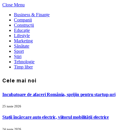
Close Menu
Business & Finanțe
Companii
Construcții
Educație
Lifestyle
Marketing
Sănătate
Sport
Știri
Tehnologie
Timp liber
Cele mai noi
Incubatoare de afaceri România, sprijin pentru startup-uri
25 iunie 2026
Stații încărcare auto electric, viitorul mobilității electrice
24 iunie 2026