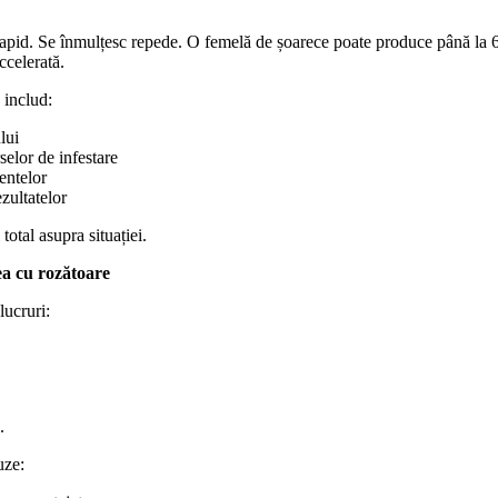
rapid. Se înmulțesc repede. O femelă de șoarece poate produce până la 6
ccelerată.
 includ:
lui
rselor de infestare
entelor
zultatelor
total asupra situației.
ea cu rozătoare
lucruri:
.
uze: