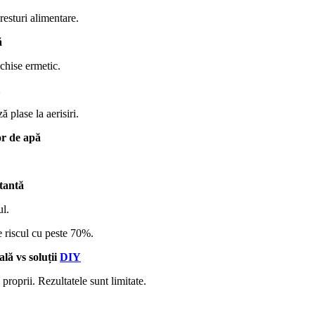
resturi alimentare.
ă
nchise ermetic.
 plase la aerisiri.
or de apă
tantă
ul.
 riscul cu peste 70%.
lă vs soluții
DIY
proprii. Rezultatele sunt limitate.