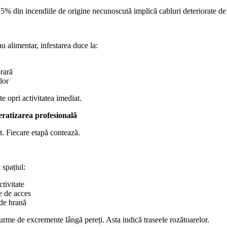
25% din incendiile de origine necunoscută implică cabluri deteriorate de
 alimentar, infestarea duce la:
rară
lor
e opri activitatea imediat.
ratizarea profesională
t. Fiecare etapă contează.
 spațiul:
tivitate
e de acces
 de hrană
me de excremente lângă pereți. Asta indică traseele rozătoarelor.