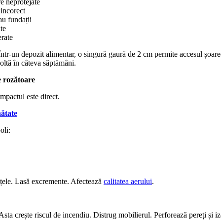
re neprotejate
 incorect
sau fundații
ate
rate
tr-un depozit alimentar, o singură gaură de 2 cm permite accesul șoarec
oltă în câteva săptămâni.
e rozătoare
mpactul este direct.
ătate
oli:
țele. Lasă excremente. Afectează
calitatea aerului
.
Asta crește riscul de incendiu. Distrug mobilierul. Perforează pereți și izo