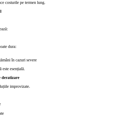
ce costurile pe termen lung.
l
rează:
oate dura:
tămâni în cazuri severe
 este esențială.
 deratizare
luțiile improvizate.
e
ate