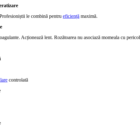
eratizare
Profesioniștii le combină pentru
eficiență
maximă.
e
coagulante. Acționează lent. Rozătoarea nu asociază momeala cu pericol
ă
lare
controlată
e
e