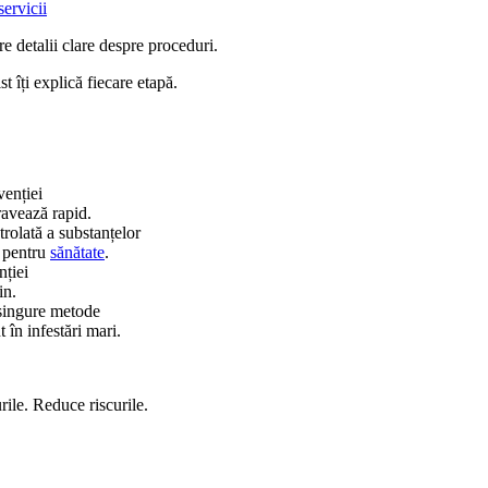
servicii
re detalii clare despre proceduri.
t îți explică fiecare etapă.
enției
avează rapid.
rolată a substanțelor
i pentru
sănătate
.
nției
in.
singure metode
 în infestări mari.
rile. Reduce riscurile.