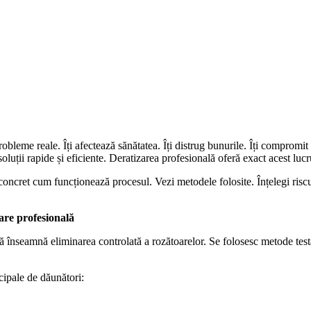
obleme reale. Îți afectează sănătatea. Îți distrug bunurile. Îți compromit
oluții rapide și eficiente. Deratizarea profesională oferă exact acest lucr
 concret cum funcționează procesul. Vezi metodele folosite. Înțelegi risc
are profesională
ă înseamnă eliminarea controlată a rozătoarelor. Se folosesc metode tes
cipale de dăunători: