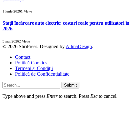
1 iunie 2026
1
Views
Stații încărcare auto electric: costuri reale pentru utilizatori în
2026
3 mai 2026
2
Views
© 2026 ȘtiriPress. Designed by
AllmaDesign
.
Contact
Politică Cookies
Termeni și Condiții
Politică de Confidențialitate
Submit
Type above and press
Enter
to search. Press
Esc
to cancel.