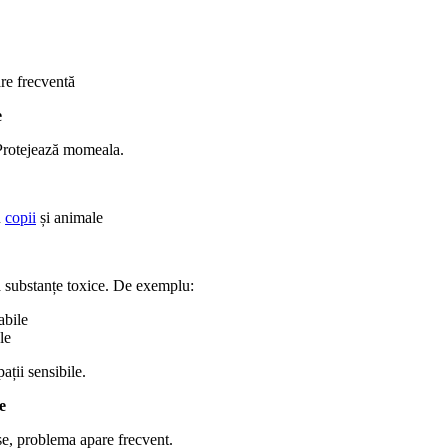
are frecventă
e
 Protejează momeala.
u
copii
și animale
ră substanțe toxice. De exemplu:
abile
le
ații sensibile.
e
se, problema apare frecvent.