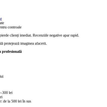
ie
ate
ntru controale
pierde clienți imediat. Recenziile negative apar rapid.
lă protejează imaginea afacerii.
a profesională
lui
–300 lei
ei
e: de la 500 lei în sus