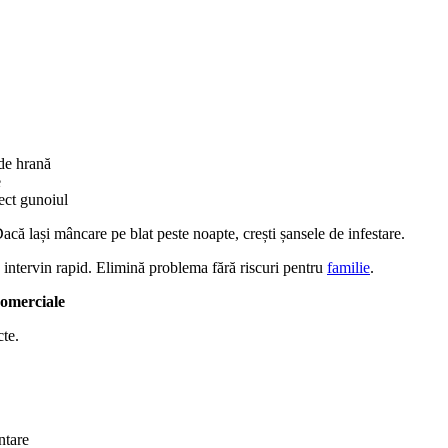
 de hrană
e
ect gunoiul
că lași mâncare pe blat peste noapte, crești șansele de infestare.
e intervin rapid. Elimină problema fără riscuri pentru
familie
.
comerciale
cte.
ntare