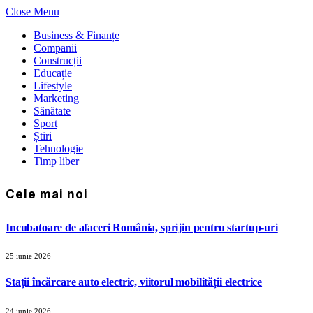
Close Menu
Business & Finanțe
Companii
Construcții
Educație
Lifestyle
Marketing
Sănătate
Sport
Știri
Tehnologie
Timp liber
Cele mai noi
Incubatoare de afaceri România, sprijin pentru startup-uri
25 iunie 2026
Stații încărcare auto electric, viitorul mobilității electrice
24 iunie 2026