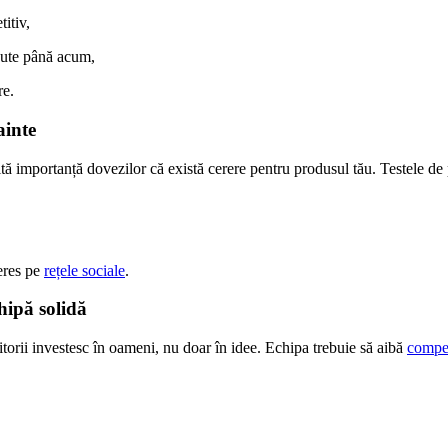
itiv,
inute până acum,
re.
ainte
ltă importanță dovezilor că există cerere pentru produsul tău. Testele de 
eres pe
rețele sociale
.
hipă solidă
itorii investesc în oameni, nu doar în idee. Echipa trebuie să aibă
compe