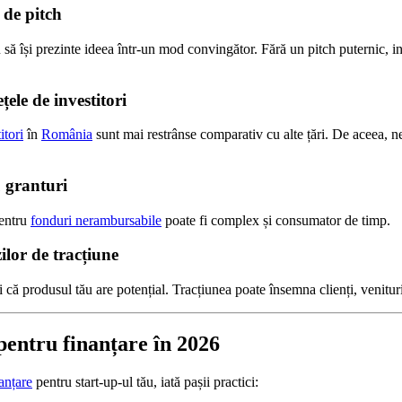
 de pitch
 să își prezinte ideea într‑un mod convingător. Fără un pitch puternic, in
ețele de investitori
itori
în
România
sunt mai restrânse comparativ cu alte țări. De aceea, n
u granturi
pentru
fonduri nerambursabile
poate fi complex și consumator de timp.
ilor de tracțiune
 că produsul tău are potențial. Tracțiunea poate însemna clienți, venituri 
 pentru finanțare în 2026
anțare
pentru start‑up‑ul tău, iată pașii practici: