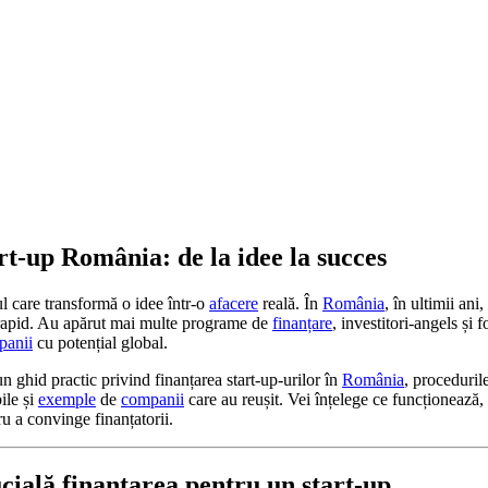
rt‑up România: de la idee la succes
l care transformă o idee într‑o
afacere
reală. În
România
, în ultimii ani
t rapid. Au apărut mai multe programe de
finanțare
, investitori‑angels și 
panii
cu potențial global.
 un ghid practic privind finanțarea start‑up‑urilor în
România
, proceduril
ile și
exemple
de
companii
care au reușit. Vei înțelege ce funcționează
ru a convinge finanțatorii.
ucială finanțarea pentru un start‑up