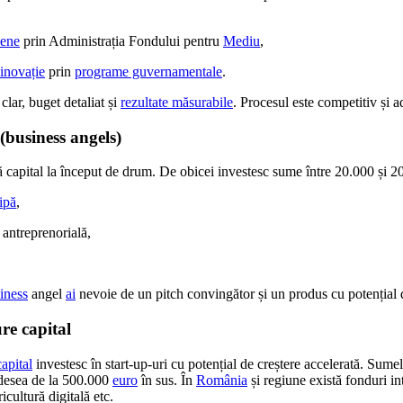
pene
prin Administrația Fondului pentru
Mediu
,
inovație
prin
programe guvernamentale
.
clar, buget detaliat și
rezultate măsurabile
. Procesul este competitiv și a
 (business angels)
eră capital la început de drum. De obicei investesc sume între 20.000 și 
ipă
,
 antreprenorială,
iness
angel
ai
nevoie de un pitch convingător și un produs cu potențial
re capital
apital
investesc în start‑up‑uri cu potențial de creștere accelerată. Sume
 adesea de la 500.000
euro
în sus. În
România
și regiune există fonduri in
ricultură digitală etc.