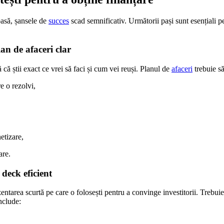
oasă, șansele de
succes
scad semnificativ. Următorii pași sunt esențiali p
an de afaceri clar
ă că știi exact ce vrei să faci și cum vei reuși. Planul de
afaceri
trebuie să
e o rezolvi,
etizare,
are.
deck eficient
entarea scurtă pe care o folosești pentru a convinge investitorii. Trebuie 
nclude: