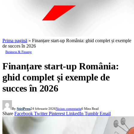
Prima pagină
»
Finanțare start‑up România: ghid complet și exemple
de succes în 2026
Business & Finanțe
Finanțare start‑up România:
ghid complet și exemple de
succes în 2026
By
StiriPress
24 februarie 2026
Niciun comentariu
6 Mins Read
Share
Facebook
Twitter
Pinterest
LinkedIn
Tumblr
Email