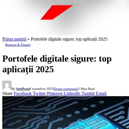
Prima pagină
»
Portofele digitale sigure: top aplicații 2025
Business & Finanțe
Portofele digitale sigure: top
aplicații 2025
By
StiriPress
8 noiembrie 2025
Niciun comentariu
5 Mins Read
Share
Facebook
Twitter
Pinterest
LinkedIn
Tumblr
Email