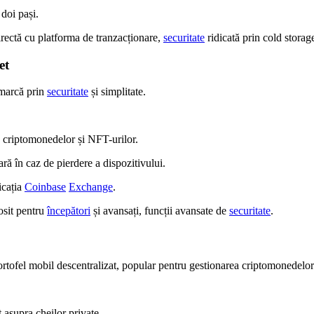
 doi pași.
irectă cu platforma de tranzacționare,
securitate
ridicată prin cold storag
et
marcă prin
securitate
și simplitate.
a criptomonedelor și NFT-urilor.
ră în caz de pierdere a dispozitivului.
icația
Coinbase
Exchange
.
osit pentru
începători
și avansați, funcții avansate de
securitate
.
ortofel mobil descentralizat, popular pentru gestionarea criptomonedelor
 asupra cheilor private.