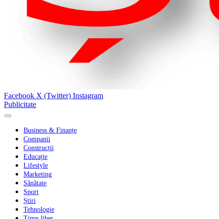
Facebook
X (Twitter)
Instagram
Publicitate
Business & Finanțe
Companii
Construcții
Educație
Lifestyle
Marketing
Sănătate
Sport
Știri
Tehnologie
Timp liber