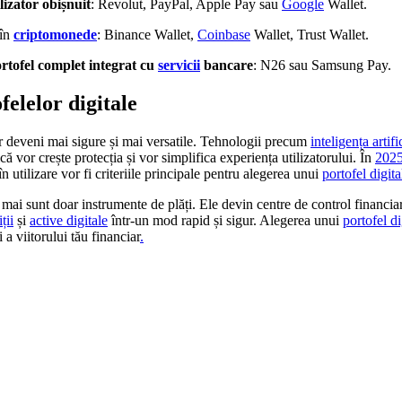
ilizator obișnuit
: Revolut, PayPal, Apple Pay sau
Google
Wallet.
 în
criptomonede
: Binance Wallet,
Coinbase
Wallet, Trust Wallet.
rtofel complet integrat cu
servicii
bancare
: N26 sau Samsung Pay.
felelor digitale
or deveni mai sigure și mai versatile. Tehnologii precum
inteligența artifi
că vor crește protecția și vor simplifica experiența utilizatorului. În
202
în utilizare vor fi criteriile principale pentru alegerea unui
portofel digita
 mai sunt doar instrumente de plăți. Ele devin centre de control financia
ții
și
active digitale
într-un mod rapid și sigur. Alegerea unui
portofel di
i a viitorului tău financiar
.