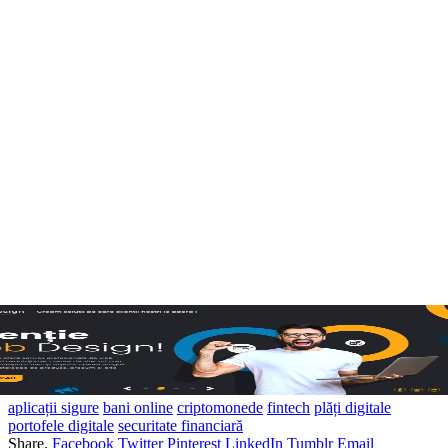
aplicații sigure
bani online
criptomonede
fintech
plăți digitale
portofele digitale
securitate financiară
Share.
Facebook
Twitter
Pinterest
LinkedIn
Tumblr
Email