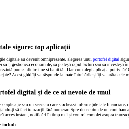
tale sigure: top aplicații
ățile digitale au devenit omniprezente, alegerea unui
portofel digital
sigur
ei să-ți gestionezi economiile, să plătești rapid facturi sau să investești î
prezintă puntea dintre tine și banii tăi. Dar cum alegi aplicația potrivită?
tejate? Acest ghid îți va răspunde la toate întrebările și îți va arăta cele 
tofel digital și de ce ai nevoie de unul
 o aplicație sau un serviciu care stochează informațiile tale financiare, c
ându-ți să faci tranzacții fără numerar. Spre deosebire de un cont bancar
ră acces instant, notificări în timp real și control complet asupra tranzacți
e includ: