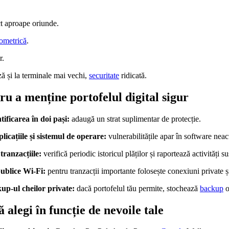
ct aproape oriunde.
iometrică
.
r.
ă și la terminale mai vechi,
securitate
ridicată.
ru a menține portofelul digital sigur
tificarea în doi pași:
adaugă un strat suplimentar de protecție.
licațiile și sistemul de operare:
vulnerabilitățile apar în software neact
tranzacțiile:
verifică periodic istoricul plăților și raportează activități s
publice Wi-Fi:
pentru tranzacții importante folosește conexiuni private și
up-ul cheilor private:
dacă portofelul tău permite, stochează
backup
o
ă alegi în funcție de nevoile tale