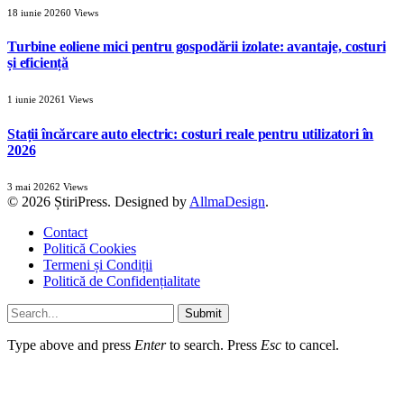
18 iunie 2026
0
Views
Turbine eoliene mici pentru gospodării izolate: avantaje, costuri
și eficiență
1 iunie 2026
1
Views
Stații încărcare auto electric: costuri reale pentru utilizatori în
2026
3 mai 2026
2
Views
© 2026 ȘtiriPress. Designed by
AllmaDesign
.
Contact
Politică Cookies
Termeni și Condiții
Politică de Confidențialitate
Submit
Type above and press
Enter
to search. Press
Esc
to cancel.