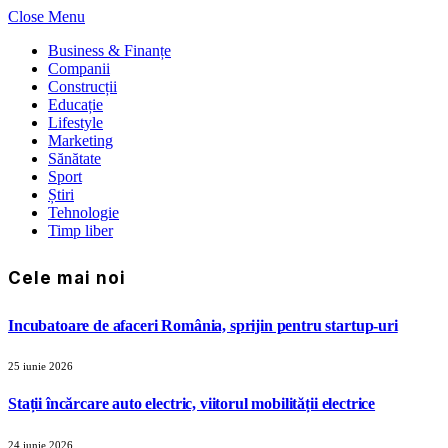
Close Menu
Business & Finanțe
Companii
Construcții
Educație
Lifestyle
Marketing
Sănătate
Sport
Știri
Tehnologie
Timp liber
Cele mai noi
Incubatoare de afaceri România, sprijin pentru startup-uri
25 iunie 2026
Stații încărcare auto electric, viitorul mobilității electrice
24 iunie 2026