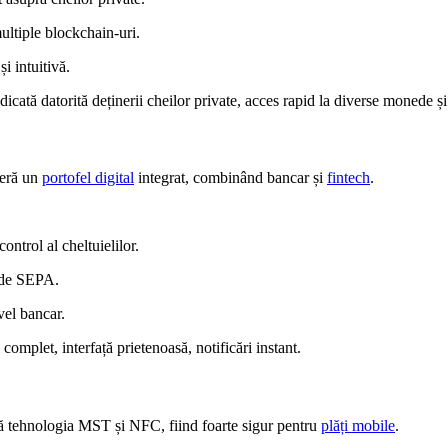
ultiple blockchain-uri.
și intuitivă.
dicată datorită deținerii cheilor private, acces rapid la diverse monede și
feră un
portofel digital
integrat, combinând bancar și
fintech
.
control al cheltuielilor.
ide SEPA.
vel bancar.
 complet, interfață prietenoasă, notificări instant.
tehnologia MST și NFC, fiind foarte sigur pentru
plăți mobile
.