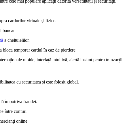
re cele mai populare aplicații datorită versatilității și securității.
pra cardurilor virtuale și fizice.
l bancar.
ză
a cheltuielilor.
 a bloca temporar cardul în caz de pierdere.
nternaționale rapide, interfață intuitivă, alertă instant pentru tranzacții.
litatea cu securitatea și este folosit global.
tă împotriva fraudei.
de între conturi.
ercianți online.