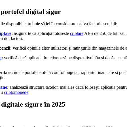
portofel digital sigur
le disponibile, trebuie să iei în considerare câțiva factori esențiali:
iptare
:
asigură-te că aplicația folosește
criptare
AES de 256 de biți sau
u doi factori.
cenzii:
verifică opiniile altor utilizatori și ratingurile din magazinele de a
e
:
verifică dacă aplicația funcționează pe dispozitivul tău și dacă accept
entare:
unele portofele oferă control bugetar, rapoarte financiare și posib
ție.
oane
:
analizează structura taxelor, mai ales dacă folosești aplicația pentru
sau
criptomonede
.
digitale sigure în 2025