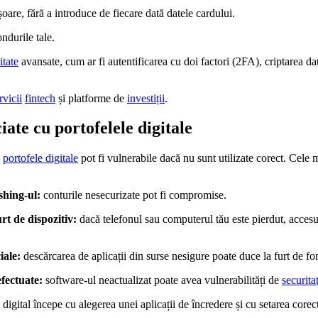
ușoare, fără a introduce de fiecare dată datele cardului.
ndurile tale.
itate
avansate, cum ar fi autentificarea cu doi factori (2FA), criptarea da
rvicii
fintech
și platforme de
investiții
.
iate cu portofelele digitale
e
portofele digitale
pot fi vulnerabile dacă nu sunt utilizate corect. Cele m
shing-ul:
conturile nesecurizate pot fi compromise.
rt de dispozitiv:
dacă telefonul sau computerul tău este pierdut, accesul
iale:
descărcarea de aplicații din surse nesigure poate duce la furt de fo
fectuate:
software-ul neactualizat poate avea vulnerabilități de
securita
 digital începe cu alegerea unei aplicații de încredere și cu setarea corec