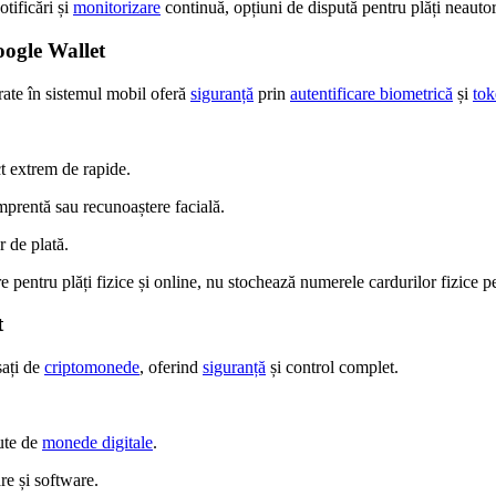
tificări și
monitorizare
continuă, opțiuni de dispută pentru plăți neautor
oogle Wallet
rate în sistemul mobil oferă
siguranță
prin
autentificare biometrică
și
tok
ct extrem de rapide.
mprentă sau recunoaștere facială.
r de plată.
e pentru plăți fizice și online, nu stochează numerele cardurilor fizice p
t
sați de
criptomonede
, oferind
siguranță
și control complet.
ute de
monede digitale
.
re și software.