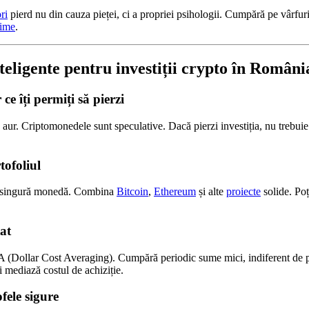
ri
pierd nu din cauza pieței, ci a propriei psihologii. Cumpără pe vârfur
ime
.
nteligente pentru investiții crypto în Români
 ce îți permiți să pierzi
 aur. Criptomonedele sunt speculative. Dacă pierzi investiția, nu trebuie 
tofoliul
-o singură monedă. Combina
Bitcoin
,
Ethereum
și alte
proiecte
solide. Po
tat
(Dollar Cost Averaging). Cumpără periodic sume mici, indiferent de p
i mediază costul de achiziție.
fele sigure