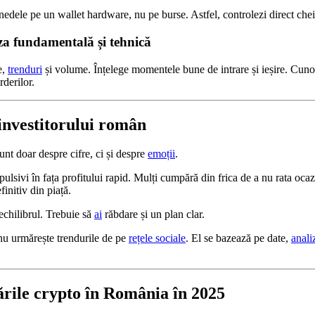
dele pe un wallet hardware, nu pe burse. Astfel, controlezi direct cheil
iza fundamentală și tehnică
e,
trenduri
și volume. Înțelege momentele bune de intrare și ieșire. Cuno
rderilor.
 investitorului român
nt doar despre cifre, ci și despre
emoții
.
pulsivi în fața profitului rapid. Mulți cumpără din frica de a nu rata oc
finitiv din piață.
echilibrul. Trebuie să
ai
răbdare și un plan clar.
 nu urmărește trendurile de pe
rețele sociale
. El se bazează pe date,
anali
rile crypto în România în 2025