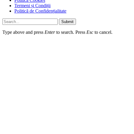
Politică Cookies
Termeni și Condiții
Politică de Confidențialitate
Submit
Type above and press
Enter
to search. Press
Esc
to cancel.