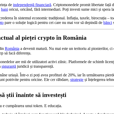
orința de
independență financiară
. Criptomonedele promit libertate față 
e
bani
oricui, oricând, fără intermediari. Poți investi sume mici și spera la
crederea în sistemul economic tradițional. Inflația, taxele, birocrația – t
to
pare o soluție logică pentru cei care nu mai vor să depindă de
bănci
s
actual al pieței crypto în România
din
România
a devenit matură. Nu mai este un teritoriu al pionierilor, ci
cep să facă diferența.
nedelor are mii de utilizatori activi zilnic. Platformele de schimb licenț
m
siguranță
juridică și transparență.
ămâne uriașă. Într-o zi poți avea profituri de 20%, iar în următoarea pierd
nt potrivite pentru oricine. Ele cer răbdare,
strategie
și înțelegerea tehn
ă știi înainte să investești
u e cumpărarea unui token. E educația.