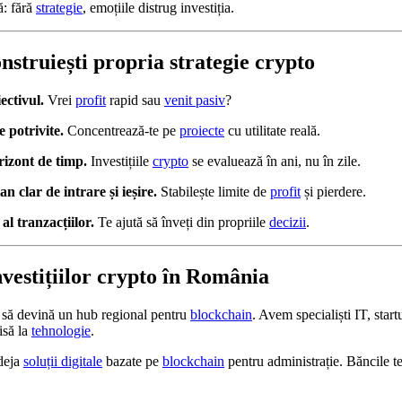
ă: fără
strategie
, emoțiile distrug investiția.
onstruiești propria strategie crypto
ectivul.
Vrei
profit
rapid sau
venit pasiv
?
 potrivite.
Concentrează-te pe
proiecte
cu utilitate reală.
rizont de timp.
Investițiile
crypto
se evaluează în ani, nu în zile.
n clar de intrare și ieșire.
Stabilește limite de
profit
și pierdere.
al tranzacțiilor.
Te ajută să înveți din propriile
decizii
.
nvestițiilor crypto în România
l să devină un hub regional pentru
blockchain
. Avem specialiști IT, start
isă la
tehnologie
.
deja
soluții digitale
bazate pe
blockchain
pentru administrație. Băncile te