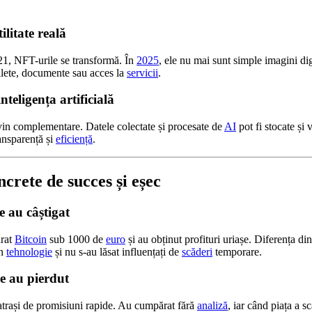
ilitate reală
1, NFT-urile se transformă. În
2025
, ele nu mai sunt simple imagini dig
ilete, documente sau acces la
servicii
.
nteligența artificială
in complementare. Datele colectate și procesate de
AI
pot fi stocate și 
ransparență și
eficiență
.
ncrete de succes și eșec
re au câștigat
rat
Bitcoin
sub 1000 de
euro
și au obținut profituri uriașe. Diferența dint
în
tehnologie
și nu s-au lăsat influențați de
scăderi
temporare.
re au pierdut
, atrași de promisiuni rapide. Au cumpărat fără
analiză
, iar când piața a s