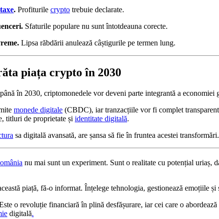
taxe
.
Profiturile
crypto
trebuie declarate.
enceri.
Sfaturile populare nu sunt întotdeauna corecte.
vreme.
Lipsa răbdării anulează câștigurile pe termen lung.
ăta piața crypto în 2030
 până în 2030, criptomonedele vor deveni parte integrantă a economiei 
emite
monede digitale
(CBDC), iar tranzacțiile vor fi complet transparent
, titluri de proprietate și
identitate digitală
.
ctura
sa digitală avansată, are șansa să fie în fruntea acestei transformări.
omânia
nu mai sunt un experiment. Sunt o realitate cu potențial uriaș, da
această piață, fă-o informat. Înțelege tehnologia, gestionează emoțiile și s
Este o revoluție financiară în plină desfășurare, iar cei care o abordează 
ie
digitală
.