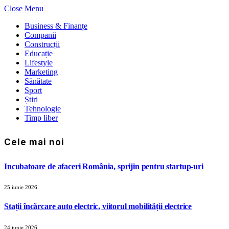
Close Menu
Business & Finanțe
Companii
Construcții
Educație
Lifestyle
Marketing
Sănătate
Sport
Știri
Tehnologie
Timp liber
Cele mai noi
Incubatoare de afaceri România, sprijin pentru startup-uri
25 iunie 2026
Stații încărcare auto electric, viitorul mobilității electrice
24 iunie 2026