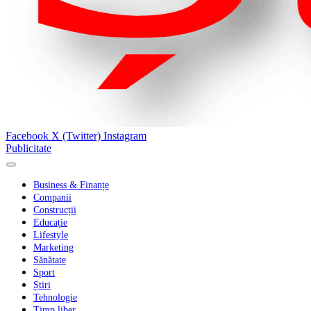
Facebook
X (Twitter)
Instagram
Publicitate
Business & Finanțe
Companii
Construcții
Educație
Lifestyle
Marketing
Sănătate
Sport
Știri
Tehnologie
Timp liber