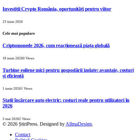
Investiții Crypto România, oportunități pentru viitor
23 iunie 2026
Cele mai populare
Criptomonede 2026, cum reacționează piața globală
18 iunie 2026
0
Views
Turbine eoliene mici pentru gospodării izolate: avantaje, costuri
și eficiență
1 iunie 2026
1
Views
Stații încărcare auto electric: costuri reale pentru utilizatori în
2026
3 mai 2026
2
Views
© 2026 ȘtiriPress. Designed by
AllmaDesign
.
Contact