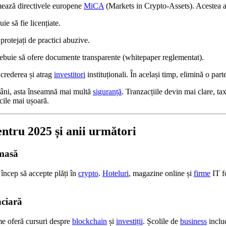
ează directivele europene
MiCA
(Markets in Crypto-Assets). Acestea ad
ie să fie licențiate.
 protejați de practici abuzive.
trebuie să ofere documente transparente (whitepaper reglementat).
crederea și atrag
investitori
instituționali. În același timp, elimină o part
mâni, asta înseamnă mai multă
siguranță
. Tranzacțiile devin mai clare, ta
cile mai ușoară.
entru 2025 și anii următori
 masă
încep să accepte plăți în
crypto
.
Hoteluri
, magazine online și
firme
IT f
nciară
me oferă cursuri despre
blockchain
și
investiții
. Școlile de
business
inclu