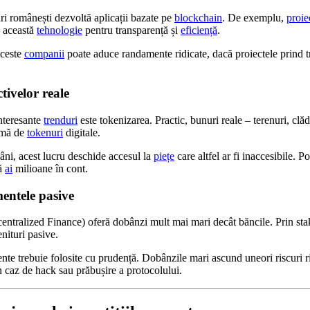
ri românești dezvoltă aplicații bazate pe
blockchain
. De exemplu,
proie
 această
tehnologie
pentru transparență și
eficiență
.
aceste
companii
poate aduce randamente ridicate, dacă proiectele prind t
tivelor reale
nteresante
trenduri
este tokenizarea. Practic, bunuri reale – terenuri, clă
ormă de
tokenuri
digitale.
mâni, acest lucru deschide accesul la
piețe
care altfel ar fi inaccesibile. 
să
ai
milioane în cont.
entele pasive
ntralized Finance) oferă dobânzi mult mai mari decât băncile. Prin sta
nituri pasive.
ente trebuie folosite cu prudență. Dobânzile mari ascund uneori riscuri ri
în caz de hack sau prăbușire a protocolului.