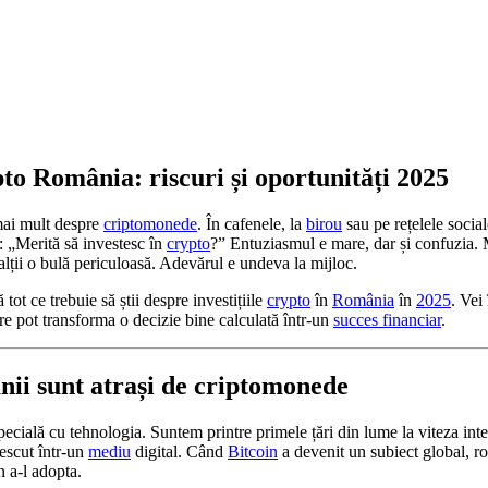
ypto România: riscuri și oportunități 2025
mai mult despre
criptomonede
. În cafenele, la
birou
sau pe rețelele social
a: „Merită să investesc în
crypto
?” Entuziasmul e mare, dar și confuzia. 
 alții o bulă periculoasă. Adevărul e undeva la mijloc.
ă tot ce trebuie să știi despre investițiile
crypto
în
România
în
2025
. Vei 
are pot transforma o decizie bine calculată într-un
succes financiar
.
nii sunt atrași de criptomonede
ecială cu tehnologia. Suntem printre primele țări din lume la viteza inter
rescut într-un
mediu
digital. Când
Bitcoin
a devenit un subiect global, r
n a-l adopta.