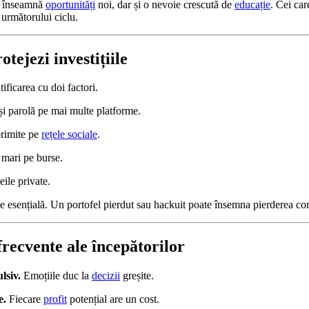
a înseamnă
oportunități
noi, dar și o nevoie crescută de
educație
. Cei car
i următorului ciclu.
otejezi investițiile
ificarea cu doi factori.
și parolă pe mai multe platforme.
primite pe
rețele sociale
.
 mari pe burse.
eile private.
te esențială. Un portofel pierdut sau hackuit poate însemna pierderea com
frecvente ale începătorilor
siv.
Emoțiile duc la
decizii
greșite.
e.
Fiecare
profit
potențial are un cost.