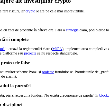
ajore ale investițiilor crypto
 fără riscuri, iar
crypto
le are pe cele mai imprevizibile.
ba cu zeci de procente în câteva ore. Fără o
strategie
clară, poți pierde to
ntării complete
ană
lucrează la reglementări clare (
MiCA
), implementarea completă va 
te platforme sau
proiecte
să nu respecte standardele.
 proiectele false
 mai multor scheme Ponzi și
proiecte
frauduloase. Promisiunile de „profit
 de alarmă.
sului la portofel
ată, pierzi accesul la fonduri. Nu există „recuperare de parolă” în
block
a disciplinei