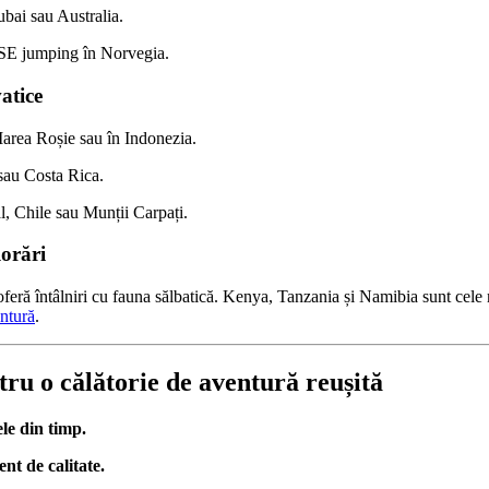
bai sau Australia.
SE jumping în Norvegia.
vatice
area Roșie sau în Indonezia.
sau Costa Rica.
l, Chile sau Munții Carpați.
lorări
oferă întâlniri cu fauna sălbatică. Kenya, Tanzania și Namibia sunt cele 
ntură
.
ntru o călătorie de aventură reușită
ele din timp.
nt de calitate.