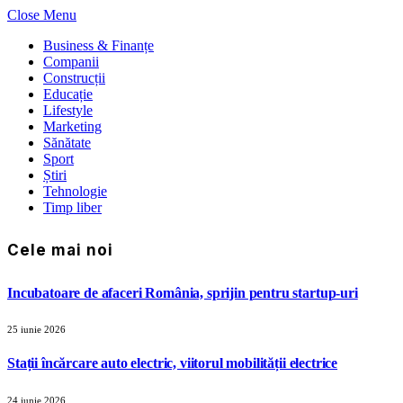
Close Menu
Business & Finanțe
Companii
Construcții
Educație
Lifestyle
Marketing
Sănătate
Sport
Știri
Tehnologie
Timp liber
Cele mai noi
Incubatoare de afaceri România, sprijin pentru startup-uri
25 iunie 2026
Stații încărcare auto electric, viitorul mobilității electrice
24 iunie 2026