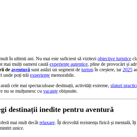
mult în ultimii ani. Nu mai este suficient să vizitezi
obiective turistice
cla
 Tot mai mulți oameni caută
experiențe autentice
, pline de provocări și ad
rii de
aventură
sunt astăzi un segment de
turism
în creștere, iar
2025
ad
i unde poți trăi
experiențe
memorabile.
 arată cele mai spectaculoase destinații, activități extreme,
sfaturi practic
care nu se mulțumesc cu
vacanțe
obișnuite.
egi destinații inedite pentru aventură
feră mai mult decât
relaxare
. Îți dezvoltă rezistența fizică și mentală, îț
intiri unice.