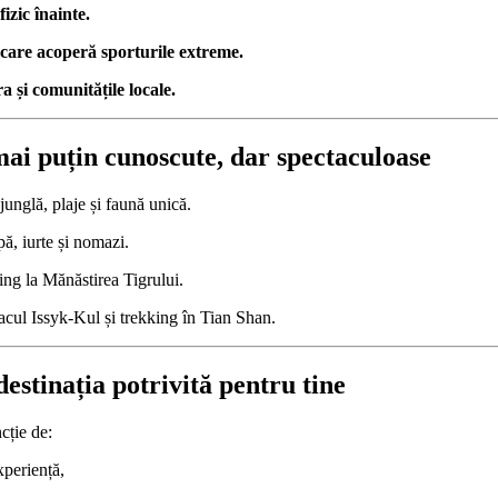
izic înainte.
care acoperă sporturile extreme.
 și comunitățile locale.
 mai puțin cunoscute, dar spectaculoase
junglă, plaje și faună unică.
pă, iurte și nomazi.
ing la Mănăstirea Tigrului.
acul Issyk-Kul și trekking în Tian Shan.
destinația potrivită pentru tine
cție de:
xperiență,