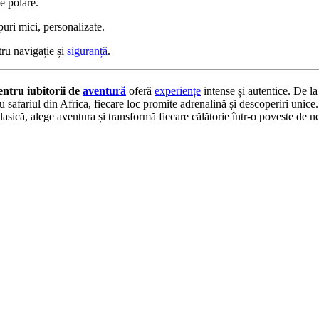
e polare.
uri mici, personalizate.
ru navigație și
siguranță
.
pentru iubitorii de
aventură
oferă
experiențe
intense și autentice. De la 
 safariul din Africa, fiecare loc promite adrenalină și descoperiri unice.
lasică, alege aventura și transformă fiecare călătorie într-o poveste de ne