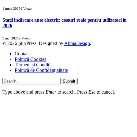
1 iunie 2026
1
Views
Stații încărcare auto electric: costuri reale pentru utilizatori în
2026
3 mai 2026
2
Views
© 2026 ȘtiriPress. Designed by
AllmaDesign
.
Contact
Politică Cookies
Termeni și Condiții
Politică de Confidențialitate
Submit
Type above and press
Enter
to search. Press
Esc
to cancel.