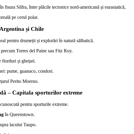
în fisura Silfra, între plăcile tectonice nord-americană și eurasiatică,
reală pe cerul polar.
Argentina și Chile
eal pentru drumeții și explorări în natură sălbatică.
precum Torres del Paine sau Fitz Roy.
 fiorduri și ghețari.
ei: pume, guanaco, condori.
țarul Perito Moreno.
dă – Capitala sporturilor extreme
cunoscută pentru sporturile extreme.
ng
în Queenstown.
upra lacului Taupo.