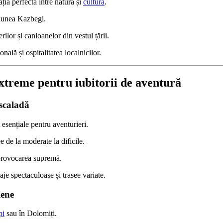
ia perfectă între natură și
cultură
.
iunea Kazbegi.
rilor și canioanelor din vestul țării.
onală și ospitalitatea localnicilor.
 extreme pentru iubitorii de aventură
escaladă
esențiale pentru aventurieri.
e de la moderate la dificile.
provocarea supremă.
aje spectaculoase și trasee variate.
iene
pi
sau în Dolomiți.