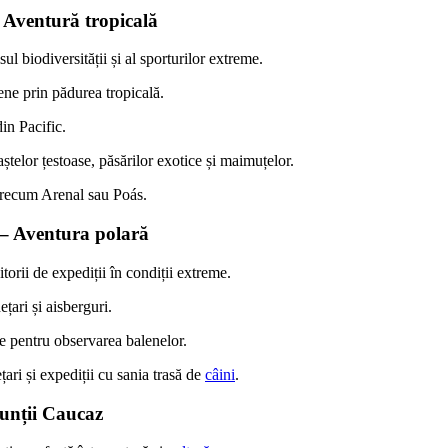
– Aventură tropicală
ul biodiversității și al sporturilor extreme.
ene prin pădurea tropicală.
din Pacific.
telor țestoase, păsărilor exotice și maimuțelor.
precum Arenal sau Poás.
 – Aventura polară
orii de expediții în condiții extreme.
ețari și aisberguri.
e pentru observarea balenelor.
ari și expediții cu sania trasă de
câini
.
unții Caucaz