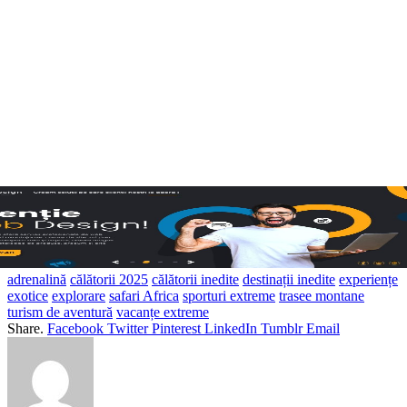
adrenalină
călătorii 2025
călătorii inedite
destinații inedite
experiențe
exotice
explorare
safari Africa
sporturi extreme
trasee montane
turism de aventură
vacanțe extreme
Share.
Facebook
Twitter
Pinterest
LinkedIn
Tumblr
Email