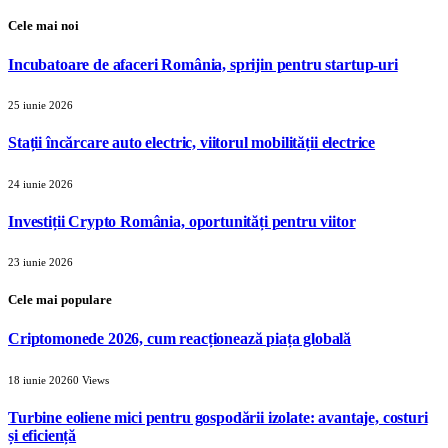
Cele mai noi
Incubatoare de afaceri România, sprijin pentru startup-uri
25 iunie 2026
Stații încărcare auto electric, viitorul mobilității electrice
24 iunie 2026
Investiții Crypto România, oportunități pentru viitor
23 iunie 2026
Cele mai populare
Criptomonede 2026, cum reacționează piața globală
18 iunie 2026
0
Views
Turbine eoliene mici pentru gospodării izolate: avantaje, costuri
și eficiență