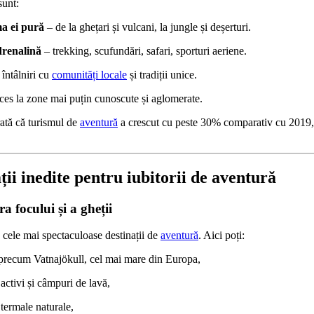
sunt:
a ei pură
– de la ghețari și vulcani, la jungle și deșerturi.
drenalină
– trekking, scufundări, safari, sporturi aeriene.
întâlniri cu
comunități locale
și tradiții unice.
ces la zone mai puțin cunoscute și aglomerate.
rată că turismul de
aventură
a crescut cu peste 30% comparativ cu 2019,
ții inedite pentru iubitorii de aventură
a focului și a gheții
e cele mai spectaculoase destinații de
aventură
. Aici poți:
 precum Vatnajökull, cel mai mare din Europa,
activi și câmpuri de lavă,
 termale naturale,