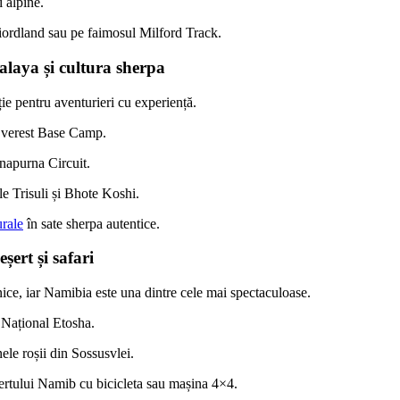
 alpine.
iordland sau pe faimosul Milford Track.
alaya și cultura sherpa
ție pentru aventurieri cu experiență.
Everest Base Camp.
napurna Circuit.
le Trisuli și Bhote Koshi.
urale
în sate sherpa autentice.
șert și safari
unice, iar Namibia este una dintre cele mai spectaculoase.
 Național Etosha.
le roșii din Sossusvlei.
rtului Namib cu bicicleta sau mașina 4×4.