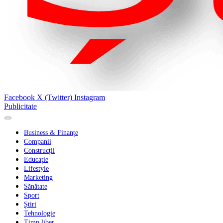
Facebook
X (Twitter)
Instagram
Publicitate
Business & Finanțe
Companii
Construcții
Educație
Lifestyle
Marketing
Sănătate
Sport
Știri
Tehnologie
Timp liber