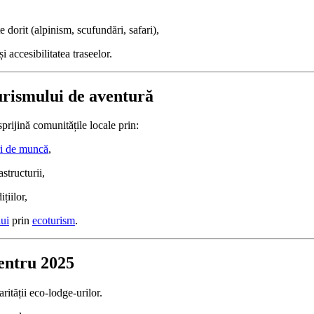
te dorit (alpinism, scufundări, safari),
i accesibilitatea traseelor.
urismului de aventură
prijină comunitățile locale prin:
ri de muncă
,
structurii,
țiilor,
lui
prin
ecoturism
.
entru 2025
rității eco-lodge-urilor.